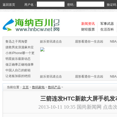
返回首页
用户名：
密码：
验证码
新闻资讯
军事武器
财经股票
生活百科
鲁迅之子周海婴
娱乐资讯请点击
眉形看透你一生吉凶
NB
拯救男友浪漫麻木症
小米iPhone哪一个更
火
明星娱乐最新动态
做正确事正确地做事
中国人自己的邮箱
让老板加薪的绝招
娱乐资讯请点击
眉形看透你一生吉凶
NB
当前位置：
主页
>
数码家电
>
数码产品
>
三箭连发HTC新款大屏手机发
2013-10-11 10:35
国尚新闻网
点击次