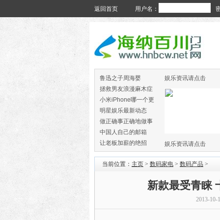
返回首页
用户名：
鲁迅之子周海婴
娱乐资讯请点击
拯救男友浪漫麻木症
小米iPhone哪一个更
火
明星娱乐最新动态
做正确事正确地做事
中国人自己的邮箱
让老板加薪的绝招
娱乐资讯请点击
当前位置：
主页
>
数码家电
>
数码产品
>
新款最受青睐
2013-10-