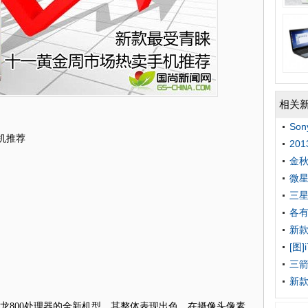
相关
So
机推荐
20
金
微星
三星
各有
新款
[图
三箭
新款
龙800处理器的全新机型，其整体表现出色，在摄像头像素