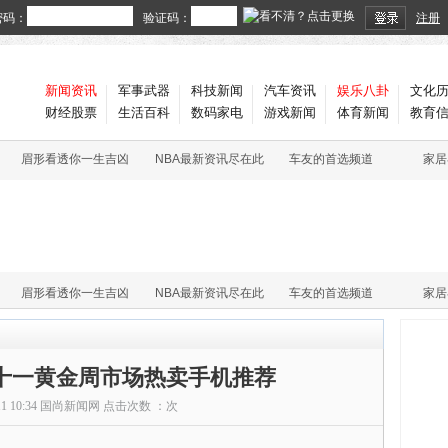
密码：
验证码：
注册
新闻资讯
军事武器
科技新闻
汽车资讯
娱乐八卦
文化
财经股票
生活百科
数码家电
游戏新闻
体育新闻
教育
眉形看透你一生吉凶
NBA最新资讯尽在此
车友的首选频道
家居
眉形看透你一生吉凶
NBA最新资讯尽在此
车友的首选频道
家居
 十一黄金周市场热卖手机推荐
11 10:34
国尚新闻网
点击次数 ：
次