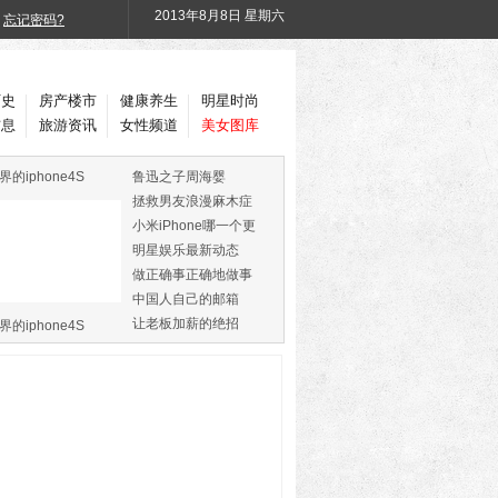
2013年
8月8日 星期六
忘记密码?
历史
房产楼市
健康养生
明星时尚
信息
旅游资讯
女性频道
美女图库
界的iphone4S
鲁迅之子周海婴
拯救男友浪漫麻木症
小米iPhone哪一个更
火
明星娱乐最新动态
做正确事正确地做事
中国人自己的邮箱
让老板加薪的绝招
界的iphone4S