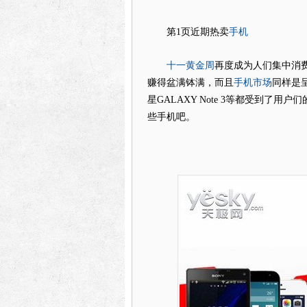
手机
第1页近期热卖
十一
黄金周
再度成为人们集中消
手机
市场
赚得盆满钵满，而且
同样是呈
星GALAXY Note 3等都受到了
些手机吧。