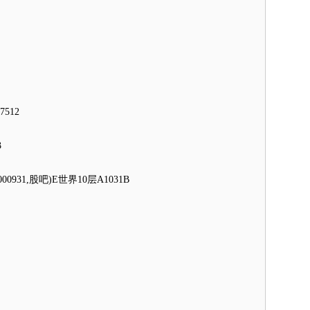
7512
3
31,股吧)E世界10层A1031B