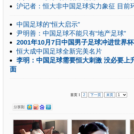
沪记者：恒大非中国足球实力象征 目前
中国足球的“恒大启示”
尹明善：中国足球不能只有“地产足球”
2001年10月7日中国男子足球冲进世界杯
恒大成中国足球全新完美名片
李明：中国足球需要恒大刺激 没必要上
面
首页 1
2
下一页
末页