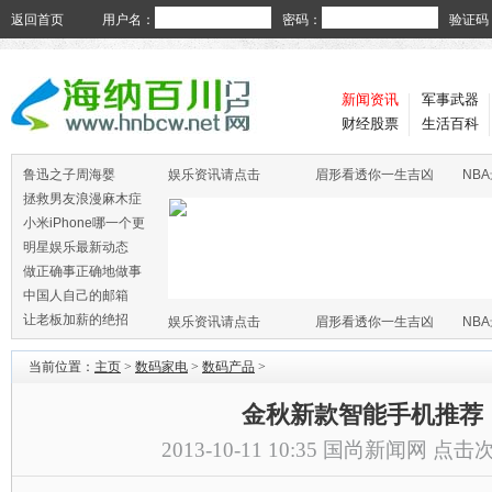
返回首页
用户名：
密码：
验证码
新闻资讯
军事武器
财经股票
生活百科
鲁迅之子周海婴
娱乐资讯请点击
眉形看透你一生吉凶
NB
拯救男友浪漫麻木症
小米iPhone哪一个更
火
明星娱乐最新动态
做正确事正确地做事
中国人自己的邮箱
让老板加薪的绝招
娱乐资讯请点击
眉形看透你一生吉凶
NB
当前位置：
主页
>
数码家电
>
数码产品
>
金秋新款智能手机推荐
2013-10-11 10:35
国尚新闻网
点击次