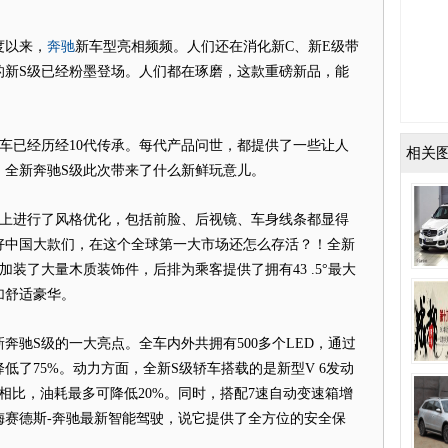
奔驰
以来，
新车型亮相频频。人们还在消化新C、新E级带
的新S级已经粉墨登场。人们都在琢磨，这款重磅新品，能
级车已经历经10代传承。每代产品问世，都提供了一些让人
相关
，全新奔驰S级此次带来了什么新鲜玩意儿。
进行了风格优化，包括前脸、后视镜、车身线条都显得
好中国大款们，在这个全球第一大市场还怎么存活？！全新
装了大量木质装饰件，后排为乘客提供了拥有43 .5°最大
加舒适豪华。
S级的一大亮点。全车内外共拥有500多个LED，通过
低了75%。动力方面，全新S级轿车搭载的是新型V 6发动
型相比，油耗最多可降低20%。同时，搭配7速自动变速箱增
梅赛德斯-奔驰最新智能驾驶，说它提供了全方位的安全保