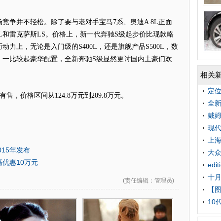
争并不轻松。除了要与老对手宝马7系、奥迪A 8L正面
JL和雷克萨斯LS。价格上，新一代奔驰S级起步价比现款略
力上，无论是入门级的S400L，还是旗舰产品S500L，数
，一比较起豪华配置，全新奔驰S级显然更讨国内土豪们欢
相关
定位
价格区间从124.8万元到209.8万元。
全新
戴姆
现代
上海
15年发布
大众
最高优惠10万元
edi
十月
(
责任编辑
：管理员)
【
10