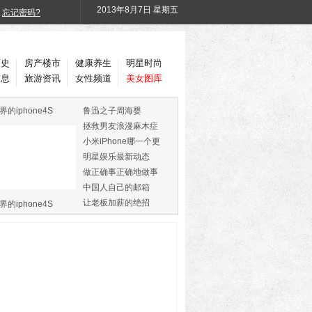
2013年
8月7日 星期五
忘记密码?
历史
房产楼市
健康养生
明星时尚
信息
旅游资讯
女性频道
美女图库
界的iphone4S
鲁迅之子周海婴
拯救男友浪漫麻木症
小米iPhone哪一个更
火
明星娱乐最新动态
做正确事正确地做事
中国人自己的邮箱
让老板加薪的绝招
界的iphone4S