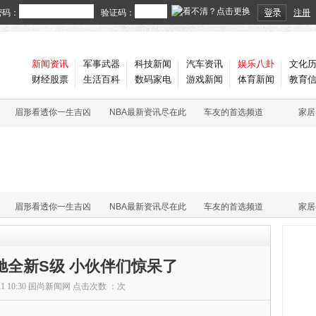
密码：
验证码：
注册
新闻资讯
军事武器
科技新闻
汽车资讯
娱乐八卦
文化
财经股票
生活百科
数码家电
游戏新闻
体育新闻
教育
眉形看透你一生吉凶
NBA最新资讯尽在此
车友的首选频道
家居
眉形看透你一生吉凶
NBA最新资讯尽在此
车友的首选频道
家居
驰全新S级 小伙伴们惊呆了
11 10:30
国尚新闻网
点击次数 ：
次