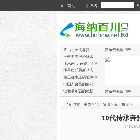
返回首页
用户名：
鲁迅之子周海婴
娱乐资讯请点击
拯救男友浪漫麻木症
小米iPhone哪一个更
火
明星娱乐最新动态
做正确事正确地做事
中国人自己的邮箱
让老板加薪的绝招
娱乐资讯请点击
当前位置：
主页
>
汽车资讯
>
新车展示
>
10代传承奔
2013-10-