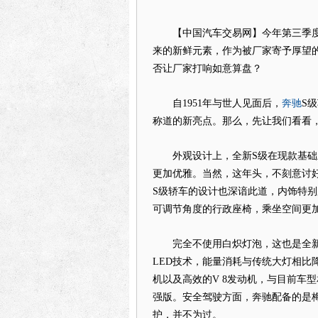
【中国汽车交易网】今年第三季度
来的新鲜元素，作为被厂家寄予厚望
否让厂家打响如意算盘？
奔驰
自1951年与世人见面后，
S
称道的新亮点。那么，先让我们看看
外观设计上，全新S级在现款基础上
更加优雅。当然，这年头，不刻意讨
S级轿车的设计也深谙此道，内饰特别加
可调节角度的行政座椅，乘坐空间更
完全不使用白炽灯泡，这也是全新奔驰
LED技术，能量消耗与传统大灯相比降
机以及高效的V 8发动机，与目前车
强版。安全驾驶方面，奔驰配备的是
护，并不为过。