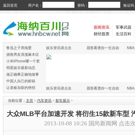
返回首页
用户名：
密码：
验证码
新闻资讯
军事武器
财经股票
生活百科
鲁迅之子周海婴
娱乐资讯请点击
眉形看透你一生吉凶
NB
拯救男友浪漫麻木症
小米iPhone哪一个更
火
明星娱乐最新动态
做正确事正确地做事
中国人自己的邮箱
让老板加薪的绝招
娱乐资讯请点击
眉形看透你一生吉凶
NB
当前位置：
主页
>
汽车资讯
>
新车展示
>
大众MLB平台加速开发 将衍生15款新车型 
2013-10-08 10:26
国尚新闻网
点击次