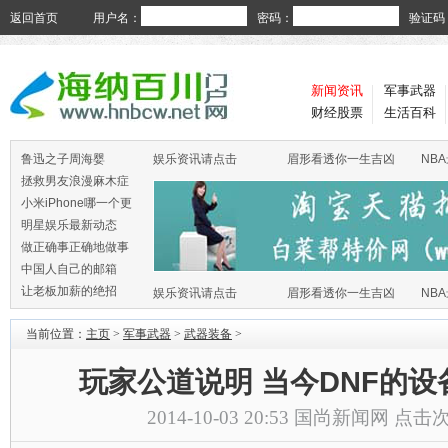
返回首页
用户名：
密码：
验证码
新闻资讯
军事武器
财经股票
生活百科
鲁迅之子周海婴
娱乐资讯请点击
眉形看透你一生吉凶
NB
拯救男友浪漫麻木症
小米iPhone哪一个更
火
明星娱乐最新动态
做正确事正确地做事
中国人自己的邮箱
让老板加薪的绝招
娱乐资讯请点击
眉形看透你一生吉凶
NB
当前位置：
主页
>
军事武器
>
武器装备
>
玩家公道说明 当今DNF的
2014-10-03 20:53
国尚新闻网
点击次