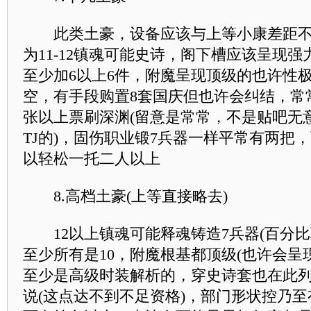
此类土豪，设备应该与上等小康差距不
为11-12镇魂可能史诗，阁下槽应该呈现
至少加6以上6件，附魔呈现顶级的也许性
空，有手段购置8套国庆但也许会纠结，常常
张以上票刷深渊(留意是常常，不是贴吧无
TJ的)，固伤职业锻7兵器一样平常有两把
以轻松一托二人以上
8.高档土豪(上等直接略去)
12以上镇魂可能释魂铸造7兵器(百分比
至少所有是10，附魔根基都顶级(也许会呈
至少是高级时装解析的，穿史诗套也在此
说(这点达不到不足资格)，部门形状控乃