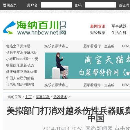
返回首页
用户名：
密码：
验证码
新闻资讯
军事武器
财经股票
生活百科
鲁迅之子周海婴
娱乐资讯请点击
眉形看透你一生吉凶
NB
拯救男友浪漫麻木症
小米iPhone哪一个更
火
明星娱乐最新动态
做正确事正确地做事
中国人自己的邮箱
让老板加薪的绝招
娱乐资讯请点击
眉形看透你一生吉凶
NB
当前位置：
主页
>
军事武器
>
武器装备
>
美拟部门打消对越杀伤性兵器贩卖
中国
2014-10-03 20:52
国尚新闻网
点击次