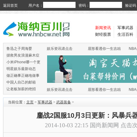
返回首页
用户名：
密码：
验证码
新闻资讯
军事武器
财经股票
生活百科
鲁迅之子周海婴
娱乐资讯请点击
眉形看透你一生吉凶
NB
拯救男友浪漫麻木症
小米iPhone哪一个更
火
明星娱乐最新动态
做正确事正确地做事
中国人自己的邮箱
让老板加薪的绝招
娱乐资讯请点击
眉形看透你一生吉凶
NB
当前位置：
主页
>
军事武器
>
武器装备
>
鏖战2国服10月3日更新：风暴兵
2014-10-03 22:15
国尚新闻网
点击次