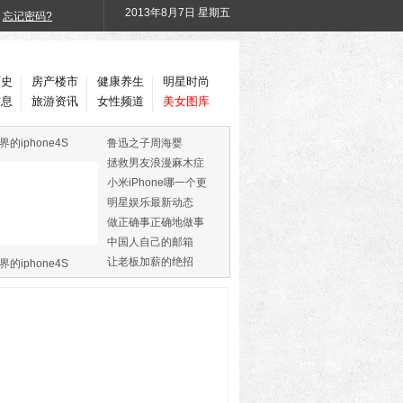
2013年
8月7日 星期五
忘记密码?
历史
房产楼市
健康养生
明星时尚
信息
旅游资讯
女性频道
美女图库
界的iphone4S
鲁迅之子周海婴
拯救男友浪漫麻木症
小米iPhone哪一个更
火
明星娱乐最新动态
做正确事正确地做事
中国人自己的邮箱
让老板加薪的绝招
界的iphone4S