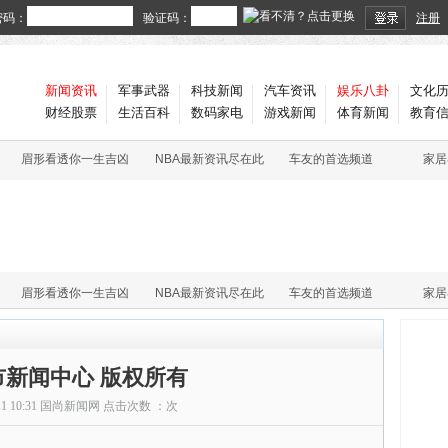
密码：
验证码：
注册
新闻资讯
军事武器
科技新闻
汽车资讯
娱乐八卦
文化
财经股票
生活百科
数码家电
游戏新闻
体育新闻
教育
眉形看透你一生吉凶
NBA最新资讯尽在此
车友的首选频道
家居
眉形看透你一生吉凶
NBA最新资讯尽在此
车友的首选频道
家居
市新闻中心 版权所有
11 10:31
国尚新闻网
点击次数 ：
次