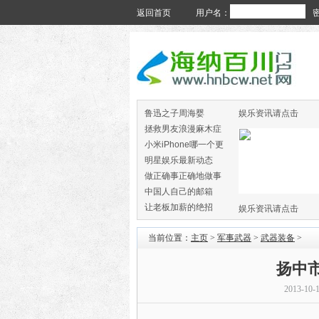
返回首页
用户名：
鲁迅之子周海婴
娱乐资讯请点击
拯救男友浪漫麻木症
小米iPhone哪一个更
火
明星娱乐最新动态
做正确事正确地做事
中国人自己的邮箱
让老板加薪的绝招
娱乐资讯请点击
当前位置：
主页
>
军事武器
>
武器装备
>
扬中
2013-10-