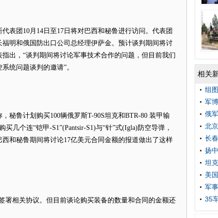
代表团10月14日至17日将对巴西和秘鲁进行访问。代表团
长福明和俄国防出口公司总经理伊萨金。预计谈判期间将讨
表指出，“谈判期间将讨论军事技术合作的问题，但目前我们
系统问题谈判的邀请”。
相关
组
军博
俄
秘鲁计划购买100辆俄罗斯T-90S坦克和BTR-80 装甲输
北
“铠甲-S1”(Pantsir-S1)与“针”式(Igla)防空导弹，
长春
巴西和秘鲁期间将讨论17亿美元合同金额的报道做出了这样
扬中
坦
美
军事
35
前签署相关协议。但目前谈论购买装备的数量和合同的金额还