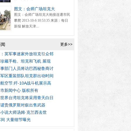
图文：会师广场坦克大
图文：会师广场坦克大炮接连遭市民
攀爬 2013-10-6 10:53:35 来源：每日
新报 解放天津...
新闻
更多>>
图：英军事迷家外放坦克引众邻
珍藏手枪、坦克和飞机 展现
军事部门人员将访巴西秘鲁商讨
京军区重装部队坦克群出动时间
航空节:歼-10A战斗机展示高
市新闻中心 版权所有
克世界台湾坦克将采用青天白日
国谴责俄罗斯对叙出售武器
小说大师汤姆·克兰西去世
车间 大量细节曝光