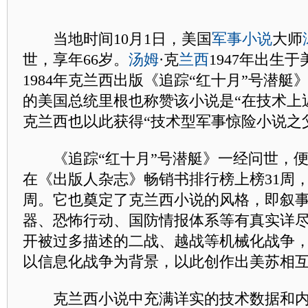
当地时间10月1日，美国
军事小说
大师
世，享年66岁。
汤姆
·克
兰西
1947年出生
1984年克兰西出版《追踪“红十月”号潜艇
的美国总统里根也称赞该小说是“在技术上
克兰西也以此获得“技术型军事惊险小说之
《追踪“红十月”号潜艇》一经问世，便
在《出版人杂志》畅销书排行榜上榜31周，
周。它也奠定了克兰西小说的风格，即叙
器、恐怖行动、国防情报体系等有真实详
开被过多描述的二战、越战等机械化战争
以信息化战争为背景，以此创作出美苏相
克兰西小说中充满详实的技术数据和内