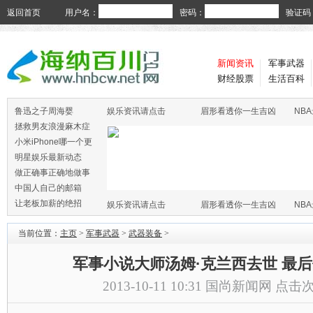
返回首页
用户名：
密码：
验证码
新闻资讯
军事武器
财经股票
生活百科
鲁迅之子周海婴
娱乐资讯请点击
眉形看透你一生吉凶
NB
拯救男友浪漫麻木症
小米iPhone哪一个更
火
明星娱乐最新动态
做正确事正确地做事
中国人自己的邮箱
让老板加薪的绝招
娱乐资讯请点击
眉形看透你一生吉凶
NB
当前位置：
主页
>
军事武器
>
武器装备
>
军事小说大师汤姆·克兰西去世 最
2013-10-11 10:31
国尚新闻网
点击次