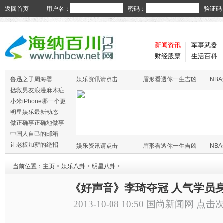
返回首页
用户名：
密码：
验证码
新闻资讯
军事武器
财经股票
生活百科
鲁迅之子周海婴
娱乐资讯请点击
眉形看透你一生吉凶
NB
拯救男友浪漫麻木症
小米iPhone哪一个更
火
明星娱乐最新动态
做正确事正确地做事
中国人自己的邮箱
让老板加薪的绝招
娱乐资讯请点击
眉形看透你一生吉凶
NB
当前位置：
主页
>
娱乐八卦
>
明星八卦
>
《好声音》李琦夺冠 人气学员
2013-10-08 10:50
国尚新闻网
点击次