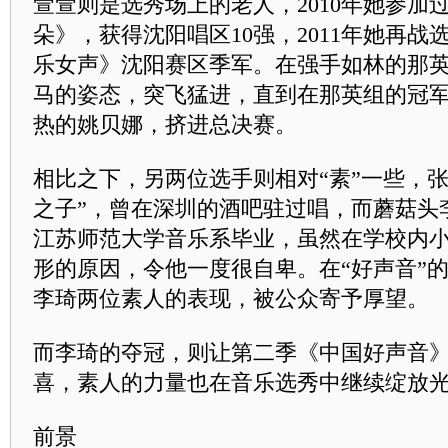
萱萱则是选秀场上的老人，2010年她参加
朵》，获得沈阳唱区10强，2011年她再
乐女声》沈阳赛区季军。在强手如林的那
马的姿态，突飞猛进，直到在那英组的冠
热的姚贝娜，挤进总决赛。
相比之下，另两位选手则相对“素”一些，张
之子”，曾在深圳的酒吧驻过唱，而蘑菇头
江苏师范大学音乐系毕业，虽然在学校内
形的原因，令他一度很自卑。在“好声音”
李琦两位素人的表现，被公众寄予厚望。
而李琦的夺冠，则让第二季《中国好声音
喜，素人的力量也在音乐选秀中继续绽放
前景