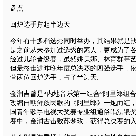
盘点
回炉选手撑起半边天
今年有十多档选秀同时举办，其结果就是
是之前从未参加过选秀的素人，更成为了
经过几轮晋级赛，虽然姚贝娜、林育群等
但最终走进昨晚年度总决赛的四强选手，
萱两位回炉选手，占了半边天。
金润吉曾是“内地音乐第一组合”阿里郎组合成
改编自朝鲜族民歌的《阿里郎》一炮而红，
国青年歌手电视大奖赛专业组通俗唱法银
赛中，金润吉击败苏梦玫，获得总决赛的