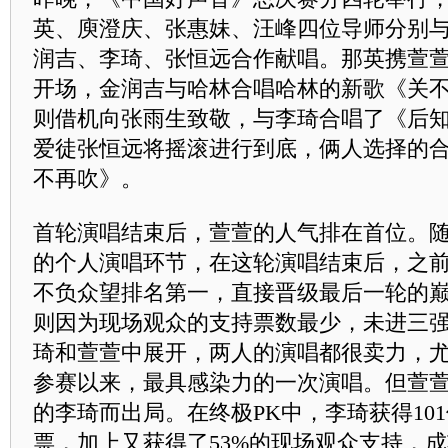
英、庾澄庆、张惠妹、汪峰四位导师分别
润吉、李琦、张恒远合作献唱。那英携萱
开场，金润吉与哈林合唱哈林的新歌《关
则借机向张雨生致敬，与李琦合唱了《后
爱徒张恒远将摇滚进行到底，俩人选择的
不再吹》。
首轮演唱结束后，萱萱的人气排在首位。
的个人演唱环节，在这轮演唱结束后，之
不负众望排名第一，直接晋级最后一轮的
则因为现场观众的支持票数最少，未进三强
琦和萱萱中展开，两人的演唱都很卖力，
参赛以来，最具感染力的一次演唱。但萱
的李琦而出局。在终极PK中，李琦获得101
票，加上又获得了53%的现场观众支持，