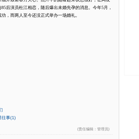
与85后演员杜江相恋，随后爆出未婚先孕的消息。今年5月，
成功，而两人至今还没正式举办一场婚礼。
们
事(1)
(
责任编辑
：管理员)