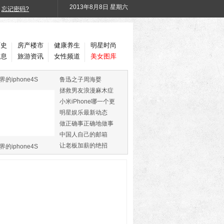
2013年
8月8日 星期六
忘记密码?
历史
房产楼市
健康养生
明星时尚
信息
旅游资讯
女性频道
美女图库
界的iphone4S
鲁迅之子周海婴
拯救男友浪漫麻木症
小米iPhone哪一个更
火
明星娱乐最新动态
做正确事正确地做事
中国人自己的邮箱
让老板加薪的绝招
界的iphone4S