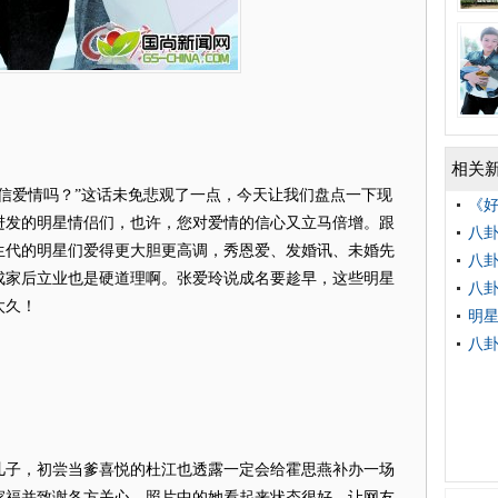
相关
爱情吗？”这话未免悲观了一点，今天让我们盘点一下现
《好
进发的明星情侣们，也许，您对爱情的信心又立马倍增。跟
八卦
生代的明星们爱得更大胆更高调，秀恩爱、发婚讯、未婚先
八
成家后立业也是硬道理啊。张爱玲说成名要趁早，这些明星
八
太久！
明
八卦
子，初尝当爹喜悦的杜江也透露一定会给霍思燕补办一场
家福并致谢各方关心。照片中的她看起来状态很好，让网友