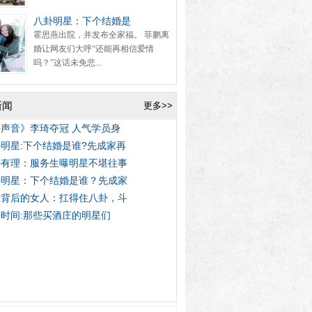
八卦明星：下个结婚是
霍思燕出院，并发布全家福。 菲鹏离
婚让网友们大呼“还能再相信爱情
吗？”这话未免悲...
新闻
更多>>
声音》李琦夺冠 人气学员身
明星:下个结婚是谁?先成家再
卦有理：服务生曝明星不堪往事
卦明星：下个结婚是谁？先成家
星背后的女人：扛得住八卦，斗
时间:那些买酒庄的明星们