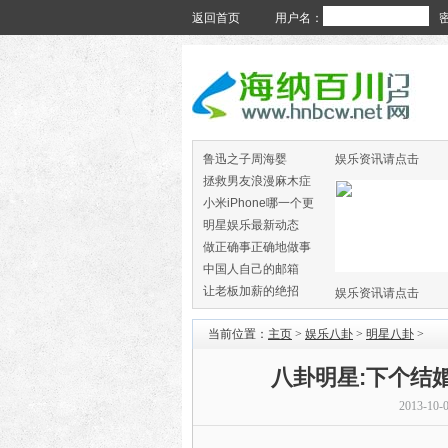
返回首页
用户名：
鲁迅之子周海婴
娱乐资讯请点击
拯救男友浪漫麻木症
小米iPhone哪一个更
火
明星娱乐最新动态
做正确事正确地做事
中国人自己的邮箱
让老板加薪的绝招
娱乐资讯请点击
当前位置：
主页
>
娱乐八卦
>
明星八卦
>
八卦明星:下个结
2013-10-