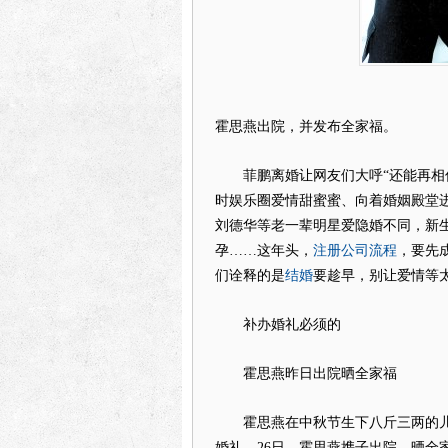
霍思燕出院，并发布全家福。
菲鹏离婚让网友们大呼“还能再相信
时娱乐圈爱情甜蜜蜜、向着婚姻殿堂
刘德华等老一辈明星爱隐婚不同，新
注册公司流程
孕……这年头，
，要先
结婚
们诠释的是
要趁早，别让爱情等
补办婚礼必须的
霍思燕昨日出院晒全家福
霍思燕在中秋节生下八斤三两的儿
婚礼。26日，霍思燕携子出院，晒全