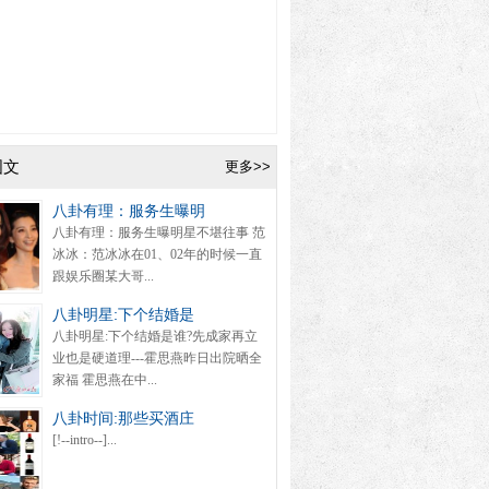
图文
更多>>
八卦有理：服务生曝明
八卦有理：服务生曝明星不堪往事 范
冰冰：范冰冰在01、02年的时候一直
跟娱乐圈某大哥...
八卦明星:下个结婚是
八卦明星:下个结婚是谁?先成家再立
业也是硬道理---霍思燕昨日出院晒全
家福 霍思燕在中...
八卦时间:那些买酒庄
[!--intro--]...