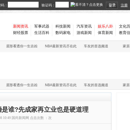
密码：
验证码：
注册
新闻资讯
军事武器
科技新闻
汽车资讯
娱乐八卦
文化
财经股票
生活百科
数码家电
游戏新闻
体育新闻
教育
眉形看透你一生吉凶
NBA最新资讯尽在此
车友的首选频道
家居
眉形看透你一生吉凶
NBA最新资讯尽在此
车友的首选频道
家居
婚是谁?先成家再立业也是硬道理
08 10:49
国尚新闻网
点击次数 ：
次