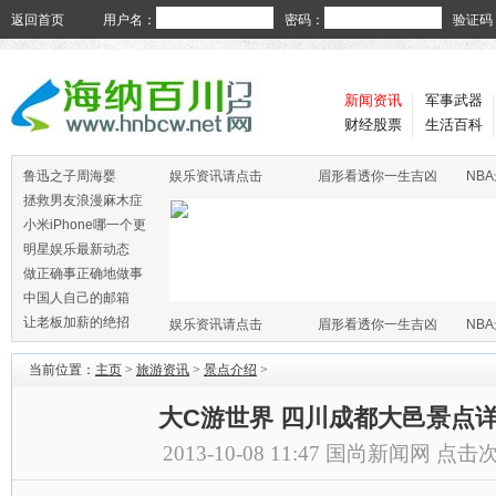
返回首页
用户名：
密码：
验证码
新闻资讯
军事武器
财经股票
生活百科
鲁迅之子周海婴
娱乐资讯请点击
眉形看透你一生吉凶
NB
拯救男友浪漫麻木症
小米iPhone哪一个更
火
明星娱乐最新动态
做正确事正确地做事
中国人自己的邮箱
让老板加薪的绝招
娱乐资讯请点击
眉形看透你一生吉凶
NB
当前位置：
主页
>
旅游资讯
>
景点介绍
>
大C游世界 四川成都大邑景点
2013-10-08 11:47
国尚新闻网
点击次