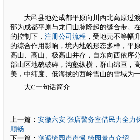
大邑县地处成都平原向川西北高原过渡
部为成都平原与龙门山脉隆起的缝合带。
的控制下，
注册公司流程
，受地壳不等幅
的综合作用影响，境内地貌形态多样，平
高山、高山、极高山并存，自东向西依序
部山区地貌破碎，沟壑纵横，群山绵亘，
美，中纬度、低海拔的西岭雪山的雪域为
大C一句话简介
上一篇：
安徽六安 张店警务室借民力全力
顺畅
下一篇：
邂逅绮园声声慢 绮园景点介绍