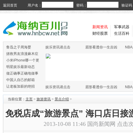
返回首页
用户名：
密码：
验证码
新闻资讯
军事武器
财经股票
生活百科
鲁迅之子周海婴
娱乐资讯请点击
眉形看透你一生吉凶
NB
拯救男友浪漫麻木症
小米iPhone哪一个更
火
明星娱乐最新动态
做正确事正确地做事
中国人自己的邮箱
让老板加薪的绝招
娱乐资讯请点击
眉形看透你一生吉凶
NB
当前位置：
主页
>
旅游资讯
>
景点介绍
>
免税店成“旅游景点” 海口店日接游
2013-10-08 11:46
国尚新闻网
点击次