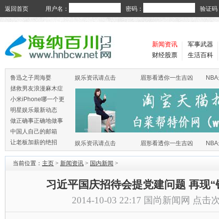
返回首页
用户名：
密码：
验证码
新闻资讯
军事武器
财经股票
生活百科
鲁迅之子周海婴
娱乐资讯请点击
眉形看透你一生吉凶
NB
拯救男友浪漫麻木症
小米iPhone哪一个更
火
明星娱乐最新动态
做正确事正确地做事
中国人自己的邮箱
让老板加薪的绝招
娱乐资讯请点击
眉形看透你一生吉凶
NB
当前位置：
主页
>
新闻资讯
>
国内新闻
>
习近平国庆招待会提党建问题 再现“铁
2014-10-03 22:17
国尚新闻网
点击次