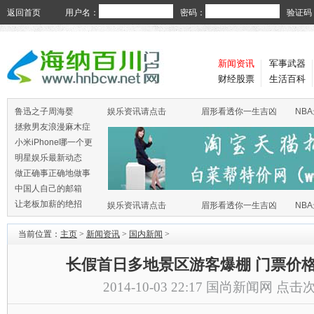
返回首页
用户名：
密码：
验证码
新闻资讯
军事武器
财经股票
生活百科
鲁迅之子周海婴
娱乐资讯请点击
眉形看透你一生吉凶
NB
拯救男友浪漫麻木症
小米iPhone哪一个更
火
明星娱乐最新动态
做正确事正确地做事
中国人自己的邮箱
让老板加薪的绝招
娱乐资讯请点击
眉形看透你一生吉凶
NB
当前位置：
主页
>
新闻资讯
>
国内新闻
>
长假首日多地景区游客爆棚 门票价格全
2014-10-03 22:17
国尚新闻网
点击次