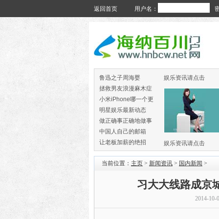
返回首页
用户名：
鲁迅之子周海婴
娱乐资讯请点击
拯救男友浪漫麻木症
小米iPhone哪一个更
火
明星娱乐最新动态
做正确事正确地做事
中国人自己的邮箱
让老板加薪的绝招
娱乐资讯请点击
当前位置：
主页
>
新闻资讯
>
国内新闻
>
习大大线路成京城旅
2014-10-