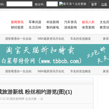
密码：
验证码：
注册
新闻资讯
军事武器
科技新闻
汽车资讯
娱乐八卦
文化
财经股票
生活百科
数码家电
游戏新闻
体育新闻
教育
眉形看透你一生吉凶
NBA最新资讯尽在此
车友的首选频道
家居
眉形看透你一生吉凶
NBA最新资讯尽在此
车友的首选频道
家居
游新线 粉丝相约游览(图)(1)
03 22:30
国尚新闻网
点击次数 ：
次