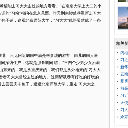
希望能去习大大走过的地方看看。”在南京大学上大二的小
识的“习粉”相约在北京见面。昨天到南锣鼓巷重新走习大
包子铺，参观北京师范大学，“习大大”线路显然成了一条
相关
内地
巷，只见附近胡同中满是来参观的游客，雨儿胡同人最
习
胡同探访住户，这就是那条胡同 嘿。”三四个少男少女沿着
新华
山东来的，我是从重庆来的，我们都是从外地来的‘习大大
云
起看看习大大曾经去过的地方。这南锣鼓巷有好吃的好玩的，
受雾
要去尝尝庆丰包子，逛逛北京师范大学，重走‘习大大之
前高
习
天使
习大
佘宗