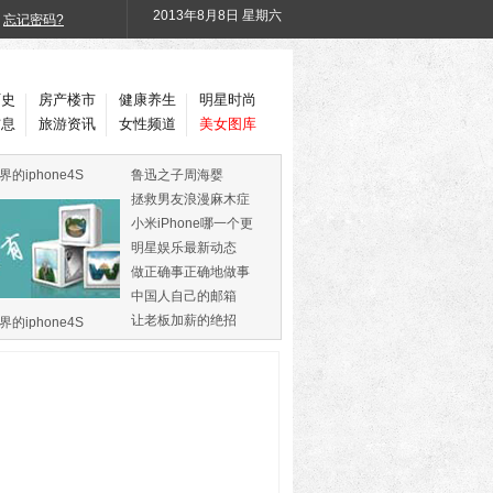
2013年
8月8日 星期六
忘记密码?
历史
房产楼市
健康养生
明星时尚
信息
旅游资讯
女性频道
美女图库
界的iphone4S
鲁迅之子周海婴
拯救男友浪漫麻木症
小米iPhone哪一个更
火
明星娱乐最新动态
做正确事正确地做事
中国人自己的邮箱
让老板加薪的绝招
界的iphone4S