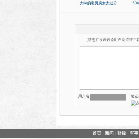
大学的宅男腐女太过分
5
（请您在发表言论时自觉遵守互
用户名:
验证
首页
新闻
财经
军事
|
|
|