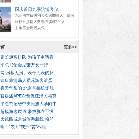
国庆首日九寨沟游客仅
九寨沟首日进沟人次8000多人、部分
旅行社接待人数勉强凑够100人……
去年黄金周因人气...
新闻
更多>>
家长通宵排队 为孩子申请香
近平总书记会见萧万长一行
网:房叔无房、表哥无表的反
南迪庆旅游局人员斥游客滚蛋
霾天气影响 北京首都机场航
官讲述APEC:曾促江泽民与克
近平总书记给中央民族大学附中
超模海边度假 豪放脱衣不惧
大线路成京城旅游新线 粉丝
明：“表哥”获刑“表”不能