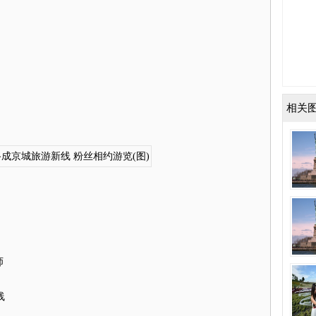
相关
师
线