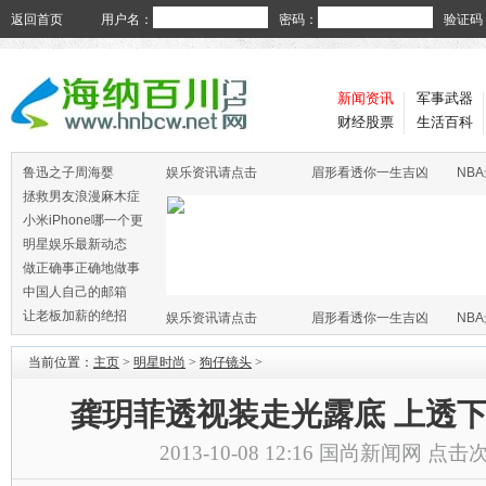
返回首页
用户名：
密码：
验证码
新闻资讯
军事武器
财经股票
生活百科
鲁迅之子周海婴
娱乐资讯请点击
眉形看透你一生吉凶
NB
拯救男友浪漫麻木症
小米iPhone哪一个更
火
明星娱乐最新动态
做正确事正确地做事
中国人自己的邮箱
让老板加薪的绝招
娱乐资讯请点击
眉形看透你一生吉凶
NB
当前位置：
主页
>
明星时尚
>
狗仔镜头
>
龚玥菲透视装走光露底 上透
2013-10-08 12:16
国尚新闻网
点击次