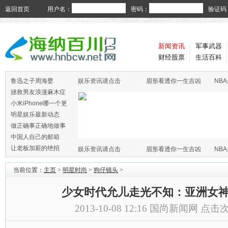
返回首页
用户名：
密码：
验证码
新闻资讯
军事武器
财经股票
生活百科
鲁迅之子周海婴
娱乐资讯请点击
眉形看透你一生吉凶
NB
拯救男友浪漫麻木症
小米iPhone哪一个更
火
明星娱乐最新动态
做正确事正确地做事
中国人自己的邮箱
让老板加薪的绝招
娱乐资讯请点击
眉形看透你一生吉凶
NB
当前位置：
主页
>
明星时尚
>
狗仔镜头
>
少女时代允儿走光不知：亚洲女
2013-10-08 12:16
国尚新闻网
点击次