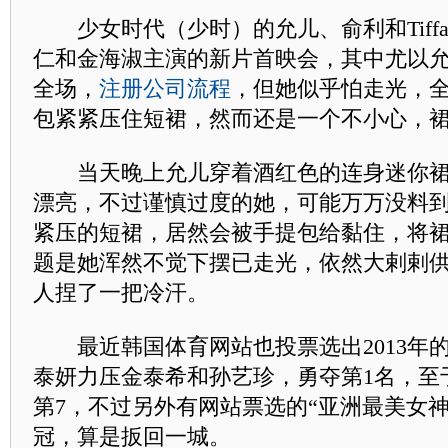
少女时代（少时）的允儿、俞利和Tiffa
仁和金海淑主演的新片首映会，其中尤以
全场，
注册公司流程
，但她似乎怕走光，
包紧紧压住短裙，然而还是一个不小心，
当天晚上允儿穿着酒红色的连身迷你裙
漂亮，不过谨慎过度的她，可能万万没料
紧压的短裙，居然会被手提包给黏住，将
题是她浑然不觉下摆已走光，依然大剌剌
人捏了一把冷汗。
最近韩国体育网站也投票选出2013年
泰妍力压金泰希和孙艺珍，勇夺第1名，至
第7，不过另外有网站票选的“亚洲最美女神
冠，算是扳回一城。