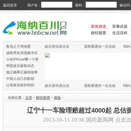
返回首页
用户名：
密码：
验证码
新闻资讯
军事武器
财经股票
生活百科
鲁迅之子周海婴
娱乐资讯请点击
眉形看透你一生吉凶
NB
拯救男友浪漫麻木症
小米iPhone哪一个更
火
明星娱乐最新动态
做正确事正确地做事
中国人自己的邮箱
让老板加薪的绝招
娱乐资讯请点击
眉形看透你一生吉凶
NB
当前位置：
主页
>
财经股票
>
保险
>
辽宁十一车险理赔超过4000起 总估损
2013-10-11 10:36
国尚新闻网
点击次