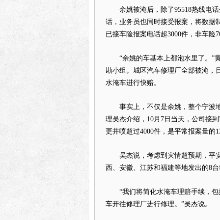
余姚被淹后，除了95518热线电话
话，业务员也同时接受报案，将数据
已接车险报案电话超3000件，非车险
“余姚的车基本上都泡水里了。”黄
勘小组。城区汽车修理厂全部被淹，
水淹车进行快赔。
事实上，不仅是余姚，整个宁波地
理吴杰介绍，10月7日当天，公司接到
更井喷超过4000件，是平常报案量的1
吴杰说，考虑到灾情超预期，平安产
西、安徽、江苏和福建等地发出的8台
“我们将简化水淹车理赔手续，包括
车开往修理厂进行修理。”吴杰说。