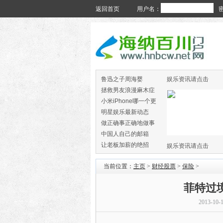
返回首页
用户名：
鲁迅之子周海婴
娱乐资讯请点击
拯救男友浪漫麻木症
小米iPhone哪一个更
火
明星娱乐最新动态
做正确事正确地做事
中国人自己的邮箱
让老板加薪的绝招
娱乐资讯请点击
当前位置：
主页
>
财经股票
>
保险
>
菲特过
2013-10-