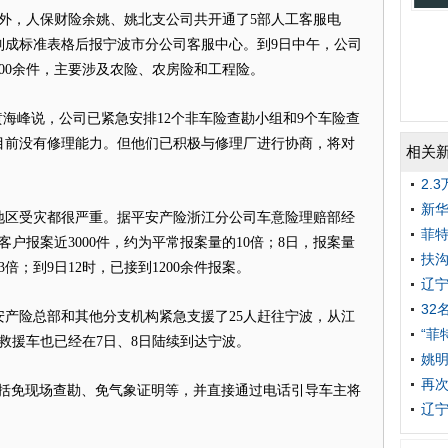
外，人保财险余姚、姚北支公司共开通了5部人工客服电
制成标准表格后报宁波市分公司客服中心。到9日中午，公司
700余件，主要涉及农险、农房险和工程险。
海峰说，公司已紧急安排12个非车险查勘小组和9个车险查
目前没有修理能力。但他们已积极与修理厂进行协商，将对
相关
2.
新华
区受灾都很严重。据平安产险浙江分公司车意险理赔部经
菲
客户报案近3000件，约为平常报案量的10倍；8日，报案量
扶沟
3倍；到9日12时，已接到1200余件报案。
辽宁
32
险总部和其他分支机构紧急支援了25人赶往宁波，从江
“菲
救援车也已经在7日、8日陆续到达宁波。
姚
再次
免现场查勘、免气象证明等，并直接通过电话引导车主将
辽宁