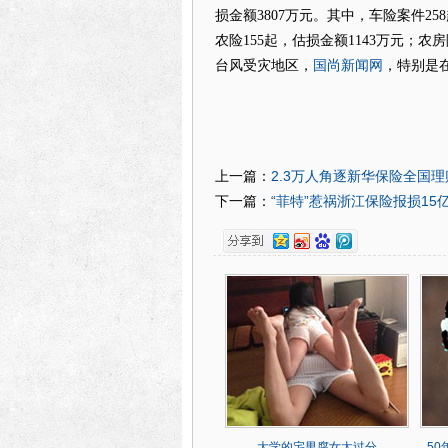
损金额3807万元。其中，车险案件258
农险155起，估损金额1143万元；农
国尚新闻网
台风受灾地区，
，特别是
2.3万人角逐新华保险全国
上一篇：
“菲特”惹祸浙江保险报损15
下一篇：
大学的宅男腐女太过分
5