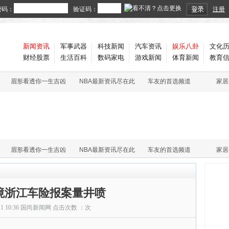
密码：
验证码：
注册
新闻资讯
军事武器
科技新闻
汽车资讯
娱乐八卦
文化
财经股票
生活百科
数码家电
游戏新闻
体育新闻
教育
眉形看透你一生吉凶
NBA最新资讯尽在此
车友的首选频道
家居
眉形看透你一生吉凶
NBA最新资讯尽在此
车友的首选频道
家居
境浙江车险报案量井喷
11 10:36
国尚新闻网
点击次数 ：
次