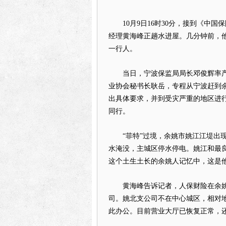
10月9日16时30分，接到《中国
经理黄海峰正趟水进屋。几分钟前，
一行人。
当日，宁波保监局局长邓俊辉率产
业协会秘书长耿岳，专程从宁波赶到余
出具体要求，并到受灾严重的地区进
同行。
“菲特”过境，余姚市姚江江堤出现
水淹没，主城区停水停电。姚江和最
这个土生土长的余姚人记忆中，这是
黄海峰告诉记者，人保财险在余姚
司。姚北支公司不在中心城区，相对
此办公。目前营业大厅已恢复正常，