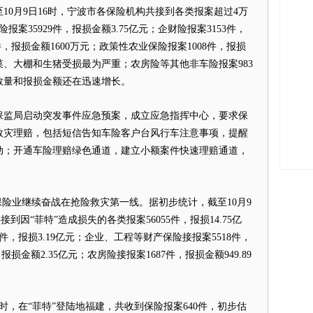
月9日16时，宁波市各保险机构共接到各类报案超过4万
案35929件，报损金额3.75亿元；企财险报案3153件，
4件，报损金额1600万元；政策性农业保险报案1008件，报损
菜、大棚和生猪受损最为严重；农房险等其他非车险报案983
案数量和报损金额还在迅速增长。
监局启动突发事件应急预案，成立应急指挥中心，要求保
救灾理赔，包括短信告知车险客户台风行车注意事项，提醒
动；开通车险理赔绿色通道，建立小额案件快速理赔通道，
险业继续奋战在抢险救灾第一线。据初步统计，截至10月9
到因“菲特”造成损失的各类报案56055件，报损14.75亿
件，报损3.19亿元；企业、工程等财产保险接报案5518件，
报损金额2.35亿元；农房险接报案1687件，报损金额949.89
时，在“菲特”登陆地福建，共收到保险报案640件，初步估