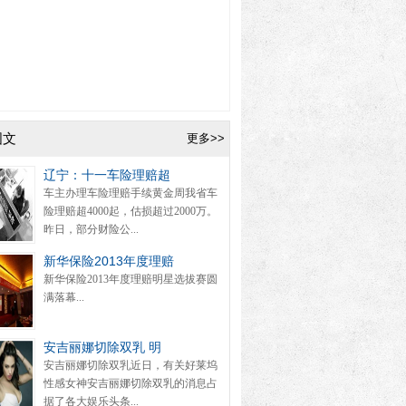
图文
更多>>
辽宁：十一车险理赔超
车主办理车险理赔手续黄金周我省车
险理赔超4000起，估损超过2000万。
昨日，部分财险公...
新华保险2013年度理赔
新华保险2013年度理赔明星选拔赛圆
满落幕...
安吉丽娜切除双乳 明
安吉丽娜切除双乳近日，有关好莱坞
性感女神安吉丽娜切除双乳的消息占
据了各大娱乐头条...