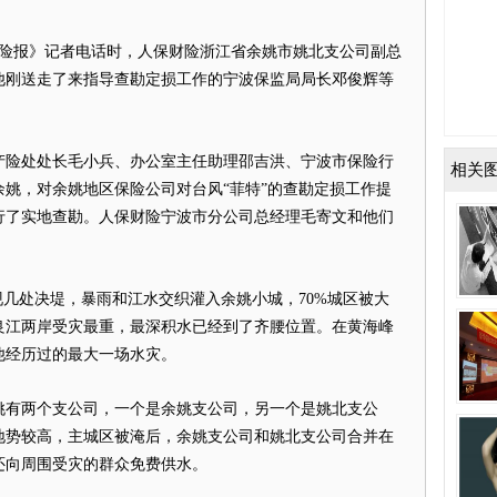
保险报》记者电话时，人保财险浙江省余姚市姚北支公司副总
他刚送走了来指导查勘定损工作的宁波保监局局长邓俊辉等
险处处长毛小兵、办公室主任助理邵吉洪、宁波市保险行
相关
姚，对余姚地区保险公司对台风“菲特”的查勘定损工作提
行了实地查勘。人保财险宁波市分公司总经理毛寄文和他们
几处决堤，暴雨和江水交织灌入余姚小城，70%城区被大
良江两岸受灾最重，最深积水已经到了齐腰位置。在黄海峰
他经历过的最大一场水灾。
有两个支公司，一个是余姚支公司，另一个是姚北支公
地势较高，主城区被淹后，余姚支公司和姚北支公司合并在
还向周围受灾的群众免费供水。