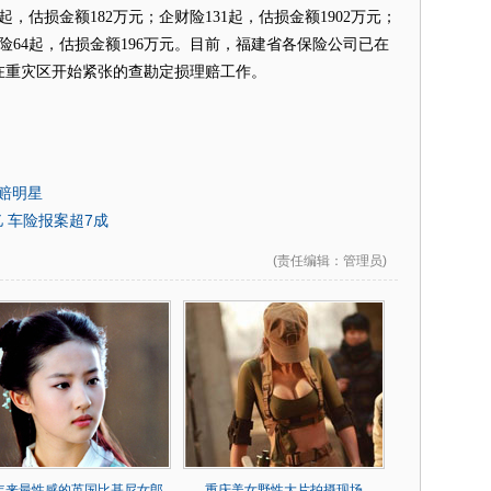
起，估损金额182万元；企财险131起，估损金额1902万元；
房险64起，估损金额196万元。目前，福建省各保险公司已在
在重灾区开始紧张的查勘定损理赔工作。
理赔明星
亿 车险报案超7成
(
责任编辑
：管理员)
0年来最性感的英国比基尼女郎
重庆美女野性大片拍摄现场