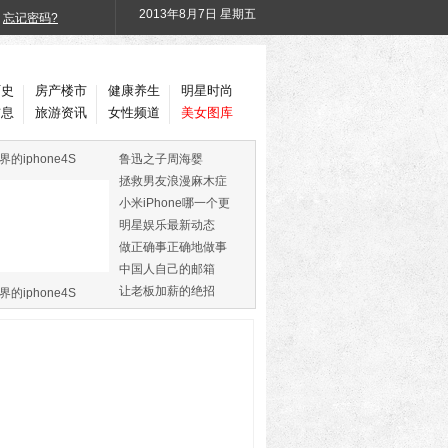
2013年
8月7日 星期五
忘记密码?
历史
房产楼市
健康养生
明星时尚
信息
旅游资讯
女性频道
美女图库
界的iphone4S
鲁迅之子周海婴
拯救男友浪漫麻木症
小米iPhone哪一个更
火
明星娱乐最新动态
做正确事正确地做事
中国人自己的邮箱
让老板加薪的绝招
界的iphone4S