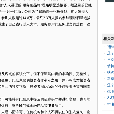
险
"人人讲理赔 服务创品牌"理赔明星选拔赛，截至目前已经
赛于4月份启动，公司为了帮助选手积极备战、扩大覆盖人
参训人数超过14.8万，最终2.3万人报名参加理赔明星选拔
讲述了自己践行以人为本、服务客户的服务理念的过程，诠
。
相关
“菲
辽宁
再次
菲
扶沟
及观点的客观公正，但不保证其内容的准确性、完整性，
新华
生变更。此信息仅供投资者作参考之用，并不构成对投资者
辽宁
代自己的独立判断，投资者据此做出的任何投资决策与国泰
姚
2.
下可能持有此信息中提及的证券头寸并进行交易，也可能
32
资银行、财务顾问或金融产品等服务项目。
未经书面许可，任何机构和个人不得以任何形式复制、发