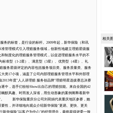
相关
)理赔服务的标签，是行业的标杆。2009年起，
新华保险
（和讯
标准管理模式引入理赔服务领域，创新性地建立理赔星级服
化和制度化的理赔服务管理模式，以促进理赔服务水平的不
准型（1-2星）、满意型（3星）、优势型（4星）、礼
理赔服务星级评定的内容包括服务项目类、服务质量类、服务
大类17小项，涵盖了公司内部理赔服务管理水平和外部理
险
2013年度"人人讲理赔 服务创品牌"理赔明星选拔赛总决赛
逐中，选手们纷纷Show出自己的理赔技能。来自全国的42
而幽默风趣、时而发人深省，用生动形象的案例阐释着
新华
赔宗旨。
新华保险
重庆分公司刘荷娟代表重庆地区参赛，她
重要性，并详细地向观众介绍
新华保险
"更易、更快、更关
行
新华保险
"以客户为中心"的经营理念，最终获得评委一致