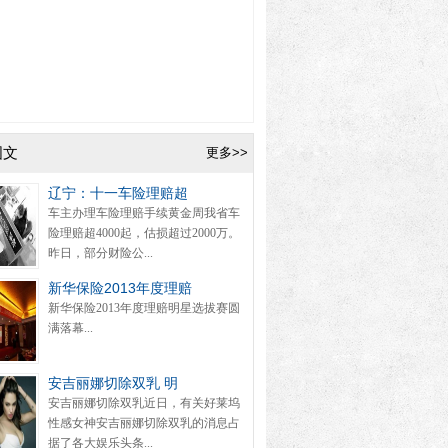
图文
更多>>
辽宁：十一车险理赔超
车主办理车险理赔手续黄金周我省车
险理赔超4000起，估损超过2000万。
昨日，部分财险公...
新华保险2013年度理赔
新华保险2013年度理赔明星选拔赛圆
满落幕...
安吉丽娜切除双乳 明
安吉丽娜切除双乳近日，有关好莱坞
性感女神安吉丽娜切除双乳的消息占
据了各大娱乐头条...