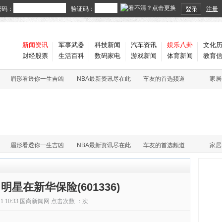
密码：
验证码：
注册
新闻资讯
军事武器
科技新闻
汽车资讯
娱乐八卦
文化
财经股票
生活百科
数码家电
游戏新闻
体育新闻
教育
眉形看透你一生吉凶
NBA最新资讯尽在此
车友的首选频道
家居
眉形看透你一生吉凶
NBA最新资讯尽在此
车友的首选频道
家居
明星在新华保险(601336)
11 10:33
国尚新闻网
点击次数 ：
次