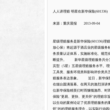
人人讲理赔 明星在新华保险(601336)
来源：重庆晨报 2013-09-04
星级理赔服务是
新华保险
(601336
放心保）将起源于酒店业的星级服务
务质量认证体系，实施标准化、规范
断提升。 新华星级理赔服务共分为标
宾型（5星）五星级理赔服务水平。
工具类、服务环境类和影响评价类共五
赔服务表达形象。 近日，
新华保
在烟台圆满落幕。在两天的激烈演讲角
位
新华保险
精英们时而慷慨激昂、时
保险
"更易、更快、更关怀"的理
以生动的案例论证了优质理赔服务的
怀"的的理赔服务理念，以实际行动践