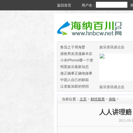
返回首页
用户名：
鲁迅之子周海婴
娱乐资讯请点击
拯救男友浪漫麻木症
小米iPhone哪一个更
火
明星娱乐最新动态
做正确事正确地做事
中国人自己的邮箱
让老板加薪的绝招
娱乐资讯请点击
当前位置：
主页
>
财经股票
>
保险
>
人人讲理赔 
2013-10-