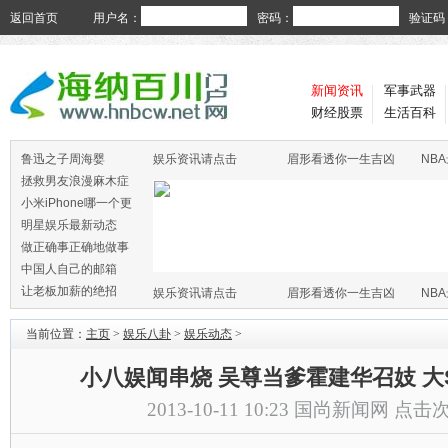
返回首页
用户名：
密码：
验证码
新闻资讯
军事武器
财经股票
生活百科
鲁迅之子周海婴
娱乐资讯请点击
眉形看透你一生吉凶
NB
拯救男友浪漫麻木症
小米iPhone哪一个更
火
明星娱乐最新动态
做正确事正确地做事
中国人自己的邮箱
让老板加薪的绝招
娱乐资讯请点击
眉形看透你一生吉凶
NB
当前位置：
主页
>
娱乐八卦
>
娱乐动态
>
小八娱闻串烧 吴尊当爹霍建华召妓 大S
2013-10-11 10:23
国尚新闻网
点击次