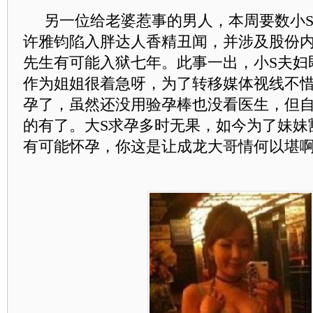
另一位给老婆惹事的男人，本周要数小S
许雅钧陷入胖达人香精丑闻，并涉及股份
先生有可能入狱七年。此事一出，小S夫妇
作为姐姐很着急呀，为了转移媒体视线不惜
孕了，虽然还没用验孕棒也没看医生，但
的有了。大S求孕多时无果，如今为了妹妹
有可能怀孕，你这是让成龙大哥情何以堪