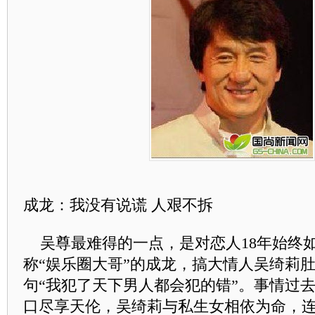
成龙：我没有说谎 人艰不拆
吴尊最难得的一点，是对恋人18年始终
称“娱乐圈大哥”的成龙，搞大情人吴绮莉
句“我犯了天下男人都会犯的错”。事情过
口尽享天伦，吴绮莉与私生女相依为命，