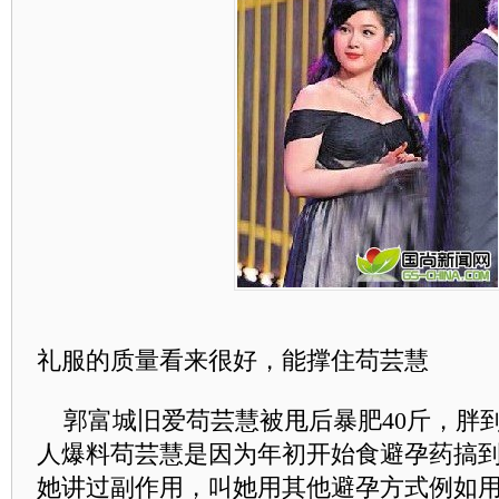
礼服的质量看来很好，能撑住苟芸慧
郭富城旧爱苟芸慧被甩后暴肥40斤，胖
人爆料苟芸慧是因为年初开始食避孕药搞
她讲过副作用，叫她用其他避孕方式例如