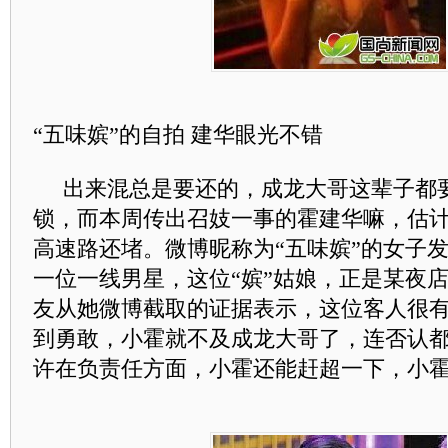
“五味嫔”的自拍 建华眼光不错
出来混总是要还的，成龙大哥这辈子都
锁，而本周传出召妓一事的霍建华嘛，估
高速路还堵。微博昵称为“五味嫔”的女子
一位一线男星，这位“嫔”姑娘，正是某夜
友从她微博截取的证据表示，这位客人很
到勇敢，小霍就不及成龙大哥了，连否认
许在负责任方面，小霍还能赶超一下，小