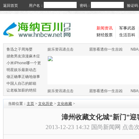
返回首页
用户名：
密码：
验证码
新闻资讯
军事武器
财经股票
生活百科
鲁迅之子周海婴
娱乐资讯请点击
眉形看透你一生吉凶
NB
拯救男友浪漫麻木症
小米iPhone哪一个更
火
明星娱乐最新动态
做正确事正确地做事
中国人自己的邮箱
让老板加薪的绝招
娱乐资讯请点击
眉形看透你一生吉凶
NB
当前位置：
主页
>
文化历史
>
文化收藏
>
漳州收藏文化城“新门”迎
2013-12-23 14:32
国尚新闻网
点击次