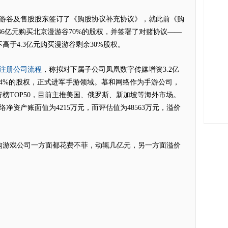
游谷及售股股东签订了《购股协议补充协议》，就此前《购
36亿元购买北京漫游谷70%的股权，并签署了对赌协议——
高于4.3亿元购买漫游谷剩余30%股权。
注册公司流程
，称拟对下属子公司凤凰数字传媒增资3.2亿
4%的股权，正式进军手游领域。慕和网络作为手游公司，
榜TOP50，目前主推美国、俄罗斯、新加坡等海外市场。
净资产账面值为4215万元，而评估值为48563万元，溢价
游戏公司一方面都花费不菲，动辄几亿元，另一方面溢价