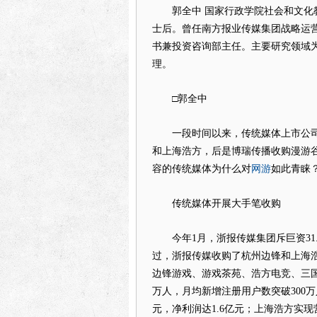
郭全中 国家行政学院社会和文化教
士后。曾任南方报业传媒集团战略运
书兼投资咨询部主任。主要研究领域
理。
□郭全中
一段时间以来，传统媒体上市公司
和上海浩方，后是博瑞传播收购漫游
网游
容的传统媒体为什么对
如此青睐
传统媒体开展大手笔收购
今年1月，浙报传媒集团斥巨资31
过，浙报传媒收购了杭州边锋和上海浩
边锋游戏、游戏茶苑、浩方电竞、三国杀o
万人，月均新增注册用户数突破300万
元，净利润达1.6亿元；上海浩方实现营