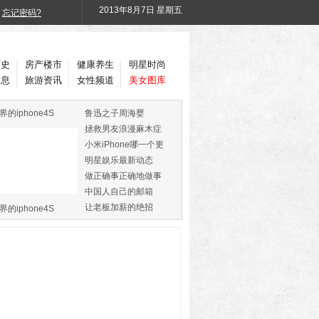
2013年
8月7日 星期五
忘记密码?
历史
房产楼市
健康养生
明星时尚
信息
旅游资讯
女性频道
美女图库
界的iphone4S
鲁迅之子周海婴
拯救男友浪漫麻木症
小米iPhone哪一个更
火
明星娱乐最新动态
做正确事正确地做事
中国人自己的邮箱
让老板加薪的绝招
界的iphone4S