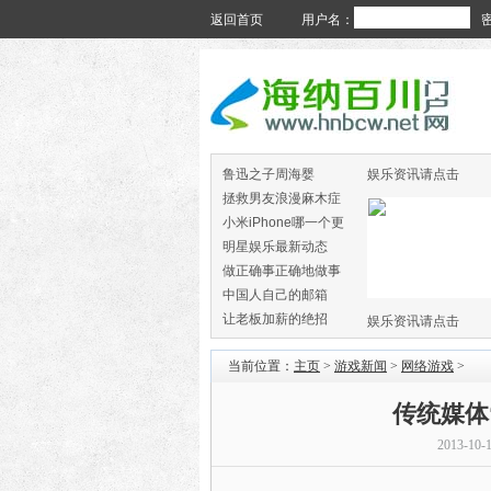
返回首页
用户名：
鲁迅之子周海婴
娱乐资讯请点击
拯救男友浪漫麻木症
小米iPhone哪一个更
火
明星娱乐最新动态
做正确事正确地做事
中国人自己的邮箱
让老板加薪的绝招
娱乐资讯请点击
当前位置：
主页
>
游戏新闻
>
网络游戏
>
传统媒体
2013-10-