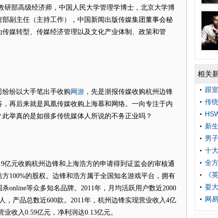
研部高级经济师，中国人民大学管理学博士，北京大学博
营部副主任（主持工作），中国新闻出版传媒集团董事会秘
为传媒转型、传媒经济管理以及文化产业体制、政策和管
相关
跟室
网游
纷纷以大手笔出手收购
，先是浙报传媒收购杭州边锋
传统
谷，再后来就是凤凰传媒收购上海慕和网络。一向专注于内
HS
？此举真的是如很多传统媒体人所说的不务正业吗？
新生
男子
十
全
.9亿元收购杭州边锋和上海浩方的申请得到证监会的审核通
《英
方100%的股权。边锋和浩方属于全国知名游戏平台，拥有
耍
nline等众多知名品牌。2011年，月均活跃用户数近2000
网易
人，产品总数近600款。2011年，杭州边锋实现营业收入4亿
业收入0.59亿元，净利润达0.13亿元。