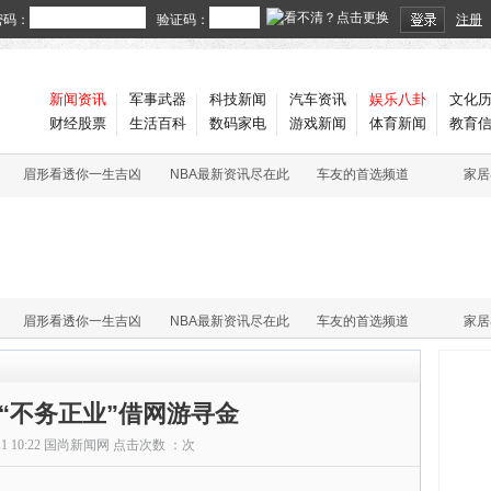
密码：
验证码：
注册
新闻资讯
军事武器
科技新闻
汽车资讯
娱乐八卦
文化
财经股票
生活百科
数码家电
游戏新闻
体育新闻
教育
眉形看透你一生吉凶
NBA最新资讯尽在此
车友的首选频道
家居
眉形看透你一生吉凶
NBA最新资讯尽在此
车友的首选频道
家居
“不务正业”借网游寻金
11 10:22
国尚新闻网
点击次数 ：
次