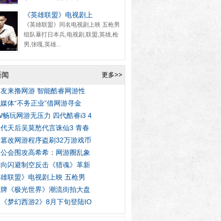
《英雄联盟》电视剧上
《英雄联盟》同名电视剧上映 五枪男
组队暴打日本兵,电视剧,联盟,英雄,枪
男,张嘎,英雄...
新闻
更多>>
友来撸网游 智能酷睿网游性
媒体“不务正业”借网游寻金
W畅玩网游无压力 四代酷睿i3 4
代天后吴莫愁代言诛仙3 青春
篡改网游程序盗刷32万游戏币
大公会围攻高希希：网游圈乱象
方向闪避制空反击《猎魂》革新
雄联盟》电视剧上映 五枪男
大牌《极光世界》潮流街拍大盘
《梦幻西游2》8月下旬登陆IO