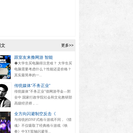
图文
更多>>
跟室友来撸网游 智能
◆大学生买电脑得注意啥？ 大学生买
电脑需要考虑什么？性能还是价格？
其实最简单的一...
传统媒体“不务正业”
传统媒体“不务正业”借网游寻金---郭
全中 国家行政学院社会和文化教研部
高级经济师，...
全方向闪避制空反击《
与传统的DNF式格斗游戏不同，《猎
魂》不仅吸取了经典格斗游戏《铁
拳》中XY双轴闪避等...