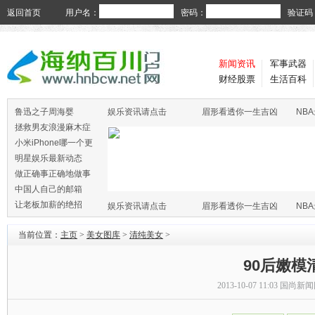
返回首页
用户名：
密码：
验证码
新闻资讯
军事武器
财经股票
生活百科
鲁迅之子周海婴
娱乐资讯请点击
眉形看透你一生吉凶
NB
拯救男友浪漫麻木症
小米iPhone哪一个更
火
明星娱乐最新动态
做正确事正确地做事
中国人自己的邮箱
让老板加薪的绝招
娱乐资讯请点击
眉形看透你一生吉凶
NB
当前位置：
主页
>
美女图库
>
清纯美女
>
90后嫩
2013-10-07 11:03
国尚新闻