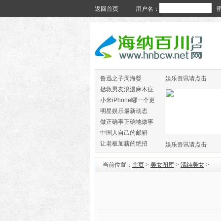
返回首页
用户名：
鲁迅之子周海婴
娱乐资讯请点击
拯救男友浪漫麻木症
小米iPhone哪一个更
火
明星娱乐最新动态
做正确事正确地做事
中国人自己的邮箱
让老板加薪的绝招
娱乐资讯请点击
当前位置：
主页
>
美女图库
>
清纯美女
>