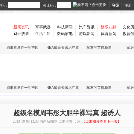
密码：
验证码：
注册
新闻资讯
军事武器
科技新闻
汽车资讯
娱乐八卦
文化
财经股票
生活百科
数码家电
游戏新闻
体育新闻
教育
眉形看透你一生吉凶
NBA最新资讯尽在此
车友的首选频道
家居
眉形看透你一生吉凶
NBA最新资讯尽在此
车友的首选频道
家居
超级名模周韦彤大胆半裸写真 超诱人
2013-10-08 13:36
国尚新闻网
点击次数 ：
次
【点击图片查看下一页】