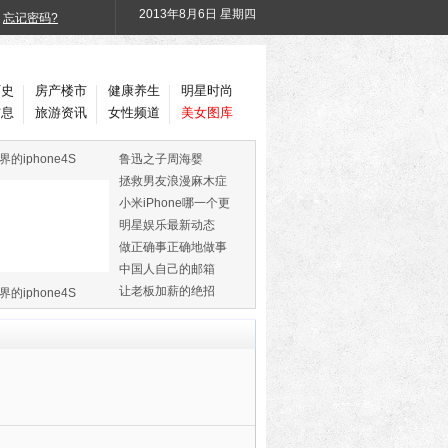
2013年
8月6日 星期四
忘记密码?
历史
房产楼市
健康养生
明星时尚
信息
旅游资讯
女性频道
美女图库
界的iphone4S
鲁迅之子周海婴
拯救男友浪漫麻木症
小米iPhone哪一个更
火
明星娱乐最新动态
做正确事正确地做事
中国人自己的邮箱
让老板加薪的绝招
界的iphone4S