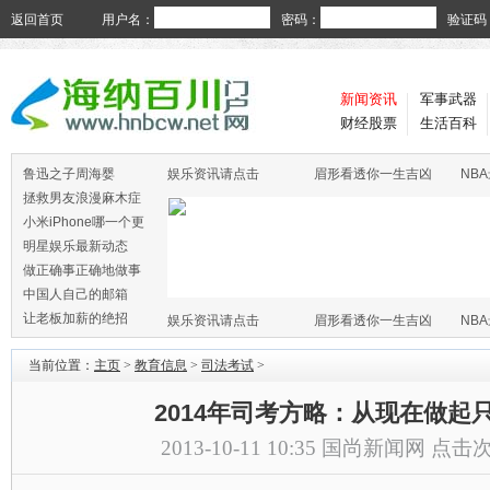
返回首页
用户名：
密码：
验证码
新闻资讯
军事武器
财经股票
生活百科
鲁迅之子周海婴
娱乐资讯请点击
眉形看透你一生吉凶
NB
拯救男友浪漫麻木症
小米iPhone哪一个更
火
明星娱乐最新动态
做正确事正确地做事
中国人自己的邮箱
让老板加薪的绝招
娱乐资讯请点击
眉形看透你一生吉凶
NB
当前位置：
主页
>
教育信息
>
司法考试
>
2014年司考方略：从现在做起
2013-10-11 10:35
国尚新闻网
点击次