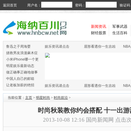
返回首页
用户名：
密码：
验证码
新闻资讯
军事武器
财经股票
生活百科
鲁迅之子周海婴
娱乐资讯请点击
眉形看透你一生吉凶
NB
拯救男友浪漫麻木症
小米iPhone哪一个更
火
明星娱乐最新动态
做正确事正确地做事
中国人自己的邮箱
让老板加薪的绝招
娱乐资讯请点击
眉形看透你一生吉凶
NB
当前位置：
主页
>
明星时尚
>
时尚前沿
>
时尚秋装教你约会搭配 十一出游
2013-10-08 12:16
国尚新闻网
点击次