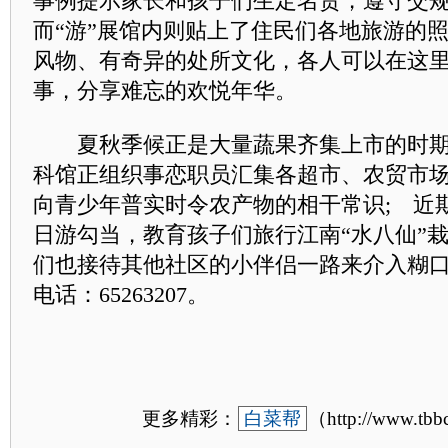
事例提示家长和孩子们生定名贵，遵守交规
而“游”展馆内则贴上了住民们各地旅游的
风物、有奇异的处所文化，各人可以在这
事，分享难忘的欢悦年华。
夏秋季候正是大量蔬果齐集上市的时期
科馆正组织事恋职员汇集各超市、农贸市
向青少年普实时令农产物的相干常识; 近
日游勾当，教育孩子们旅行江南“水八仙”
们也接待其他社区的小伴侣一路来介入糊
电话：65263207。
更多精彩：
白菜帮
（http://www.tb