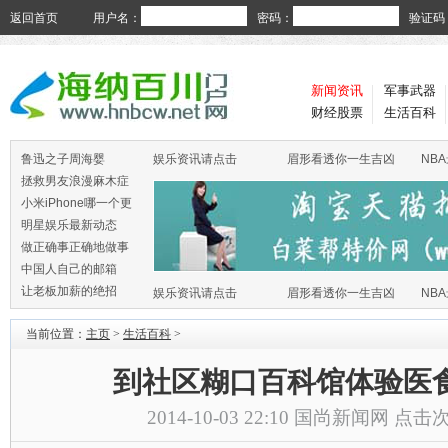
返回首页
用户名：
密码：
验证码
新闻资讯
军事武器
财经股票
生活百科
鲁迅之子周海婴
娱乐资讯请点击
眉形看透你一生吉凶
NB
拯救男友浪漫麻木症
小米iPhone哪一个更
火
明星娱乐最新动态
做正确事正确地做事
中国人自己的邮箱
让老板加薪的绝招
娱乐资讯请点击
眉形看透你一生吉凶
NB
当前位置：
主页
>
生活百科
>
到社区糊口百科馆体验医
2014-10-03 22:10
国尚新闻网
点击次