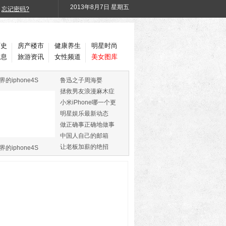
2013年
8月7日 星期五
忘记密码?
历史
房产楼市
健康养生
明星时尚
信息
旅游资讯
女性频道
美女图库
界的iphone4S
鲁迅之子周海婴
拯救男友浪漫麻木症
小米iPhone哪一个更
火
明星娱乐最新动态
做正确事正确地做事
中国人自己的邮箱
让老板加薪的绝招
界的iphone4S