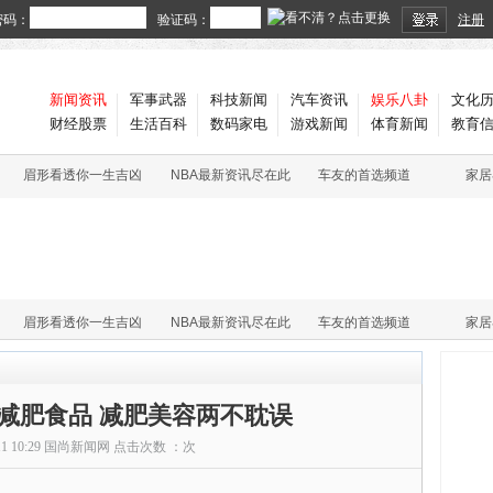
密码：
验证码：
注册
新闻资讯
军事武器
科技新闻
汽车资讯
娱乐八卦
文化
财经股票
生活百科
数码家电
游戏新闻
体育新闻
教育
眉形看透你一生吉凶
NBA最新资讯尽在此
车友的首选频道
家居
眉形看透你一生吉凶
NBA最新资讯尽在此
车友的首选频道
家居
毒减肥食品 减肥美容两不耽误
11 10:29
国尚新闻网
点击次数 ：
次