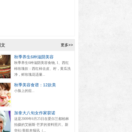
图文
更多>>
秋季养生6种滋阴美容
秋季养生6种滋阴美容食物, 1、西红
柿玫瑰饮：西红柿去皮、籽，黄瓜洗
净，鲜玫瑰花适量...
秋季美容食谱：12款美
小脸上的痘...
加拿大八旬女作家获诺
这是2009年6月25日在爱尔兰都柏林
拍摄的艾丽斯·芒罗的资料照片。新
华社/美联本报讯（...