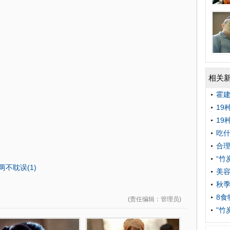
相关
霍建
19
19
吃什
合
“竹
不耽误(1)
美容
秋季
8食
(
责任编辑
：管理员)
"竹