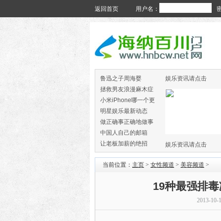
返回首页
用户名：
鲁迅之子周海婴
娱乐资讯请点击
拯救男友浪漫麻木症
小米iPhone哪一个更
火
明星娱乐最新动态
做正确事正确地做事
中国人自己的邮箱
让老板加薪的绝招
娱乐资讯请点击
当前位置：
主页
>
女性频道
>
美容频道
>
19种最强排
2013-10-