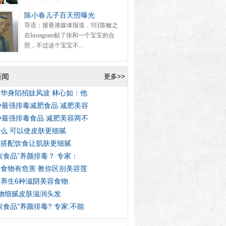
陈小春儿子百天照曝光
导语：据香港媒体报道，9日陈敏之
在Instagram贴了张和一个宝宝的合
照，不过这个宝宝不...
新闻
更多>>
华身陷招妓风波 林心如：他
种最强排毒减肥食品 减肥美容
种最强排毒食品 减肥美容两不
么 可以使皮肤更细腻
理搭配饮食让肌肤更细腻
炭食品”养颜排毒？ 专家：
食物有危害 教你区别美容莲
养生6种滋阴美容食物
物细腻皮肤滋润头发
炭食品"养颜排毒? 专家:不能