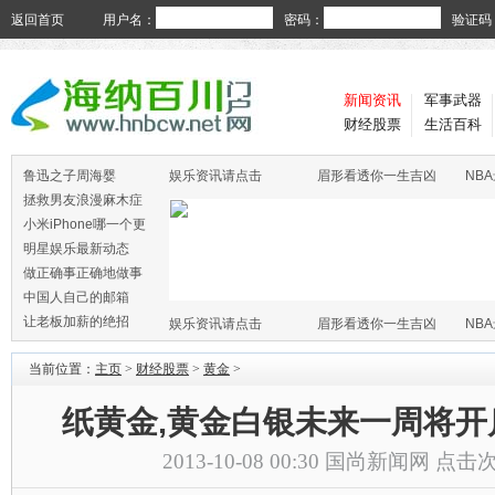
返回首页
用户名：
密码：
验证码
新闻资讯
军事武器
财经股票
生活百科
鲁迅之子周海婴
娱乐资讯请点击
眉形看透你一生吉凶
NB
拯救男友浪漫麻木症
小米iPhone哪一个更
火
明星娱乐最新动态
做正确事正确地做事
中国人自己的邮箱
让老板加薪的绝招
娱乐资讯请点击
眉形看透你一生吉凶
NB
当前位置：
主页
>
财经股票
>
黄金
>
纸黄金,黄金白银未来一周将开
2013-10-08 00:30
国尚新闻网
点击次