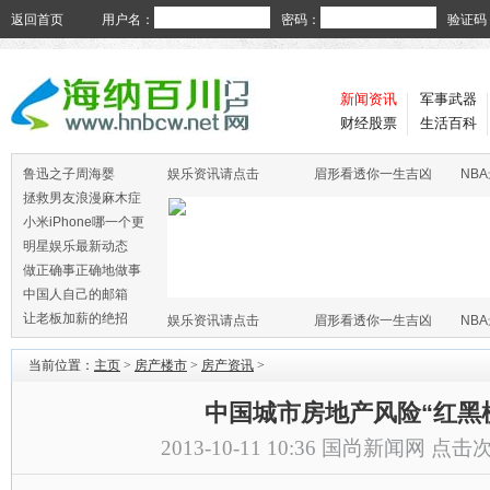
返回首页
用户名：
密码：
验证码
新闻资讯
军事武器
财经股票
生活百科
鲁迅之子周海婴
娱乐资讯请点击
眉形看透你一生吉凶
NB
拯救男友浪漫麻木症
小米iPhone哪一个更
火
明星娱乐最新动态
做正确事正确地做事
中国人自己的邮箱
让老板加薪的绝招
娱乐资讯请点击
眉形看透你一生吉凶
NB
当前位置：
主页
>
房产楼市
>
房产资讯
>
中国城市房地产风险“红黑
2013-10-11 10:36
国尚新闻网
点击次