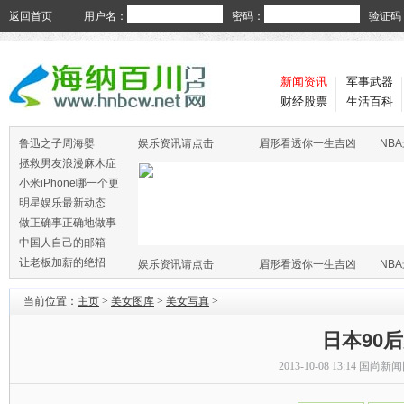
返回首页
用户名：
密码：
验证码
新闻资讯
军事武器
财经股票
生活百科
鲁迅之子周海婴
娱乐资讯请点击
眉形看透你一生吉凶
NB
拯救男友浪漫麻木症
小米iPhone哪一个更
火
明星娱乐最新动态
做正确事正确地做事
中国人自己的邮箱
让老板加薪的绝招
娱乐资讯请点击
眉形看透你一生吉凶
NB
当前位置：
主页
>
美女图库
>
美女写真
>
日本90
2013-10-08 13:14
国尚新闻