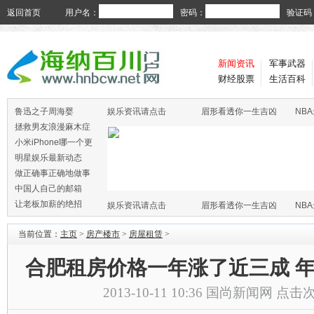
返回首页
用户名：
密码：
验证码
新闻资讯
军事武器
财经股票
生活百科
鲁迅之子周海婴
娱乐资讯请点击
眉形看透你一生吉凶
NB
拯救男友浪漫麻木症
小米iPhone哪一个更
火
明星娱乐最新动态
做正确事正确地做事
中国人自己的邮箱
让老板加薪的绝招
娱乐资讯请点击
眉形看透你一生吉凶
NB
当前位置：
主页
>
房产楼市
>
房屋租赁
>
合肥租房价格一年涨了近三成 
2013-10-11 10:36
国尚新闻网
点击次