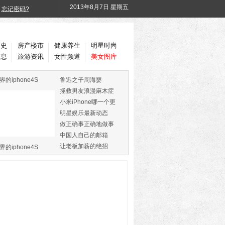
2013年
8月7日 星期五
忘记密码?
历史
房产楼市
健康养生
明星时尚
信息
旅游资讯
女性频道
美女图库
界的iphone4S
鲁迅之子周海婴
拯救男友浪漫麻木症
小米iPhone哪一个更
火
明星娱乐最新动态
做正确事正确地做事
中国人自己的邮箱
让老板加薪的绝招
界的iphone4S