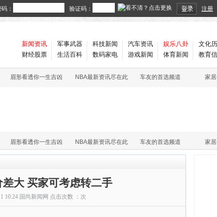
密码：
验证码：
注册
新闻资讯
军事武器
科技新闻
汽车资讯
娱乐八卦
文化
财经股票
生活百科
数码家电
游戏新闻
体育新闻
教育
眉形看透你一生吉凶
NBA最新资讯尽在此
车友的首选频道
家居
眉形看透你一生吉凶
NBA最新资讯尽在此
车友的首选频道
家居
价差大 买家可考虑转二手
11 10:24
国尚新闻网
点击次数 ：
次