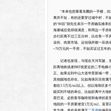
“本来也想看看东圃的一手楼，但发
离并不短，有的还要穿过城中村，不
的“80后”胡先生表示一手房确实难承
海康城后觉得很满意，和周边一手房相比
步行距离不过三五分钟，比在售一手
业街、肉菜市场、运动场所都一应俱全
~70万元的一手房，不如买证过五年
记者也发现，与现在天河车陂、东圃一
距离地铁或者BRT线更近的二手电梯小区
正。如果去到中山大道华景新城一带，单
其他靓地也存在。比如海珠区目前属
都在3.5万元/m2以上。但以海珠区
能买到不错的单位。比如距离中大地
星巴克、必胜客等咖啡馆和食肆的富景花
地段的一手房要便宜1万元/m2。富
二手房
常方便，单价虽然属于
中偏高的