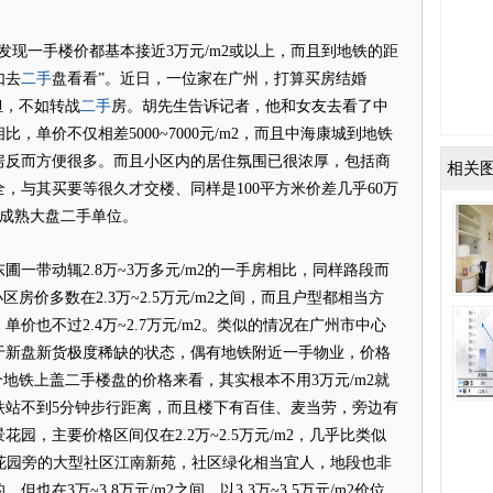
现一手楼价都基本接近3万元/m2或以上，而且到地铁的距
二手
如去
盘看看”。近日，一位家在广州，打算买房结婚
二手
担，不如转战
房。胡先生告诉记者，他和女友去看了中
，单价不仅相差5000~7000元/m2，而且中海康城到地铁
房反而方便很多。而且小区内的居住氛围已很浓厚，包括商
相关
，与其买要等很久才交楼、同样是100平方米价差几乎60万
的成熟大盘二手单位。
带动辄2.8万~3万多元/m2的一手房相比，同样路段而
房价多数在2.3万~2.5万元/m2之间，而且户型都相当方
价也不过2.4万~2.7万元/m2。类似的情况在广州市中心
于新盘新货极度稀缺的状态，偶有地铁附近一手物业，价格
多个地铁上盖二手楼盘的价格来看，其实根本不用3万元/m2就
铁站不到5分钟步行距离，而且楼下有百佳、麦当劳，旁边有
园，主要价格区间仅在2.2万~2.5万元/m2，几乎比类似
景花园旁的大型社区江南新苑，社区绿化相当宜人，地段也非
，但也在3万~3.8万元/m2之间，以3.3万~3.5万元/m2价位