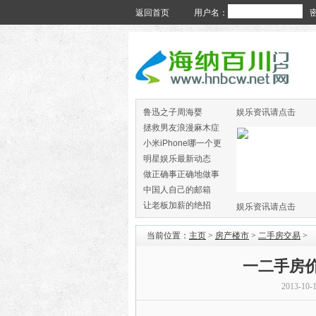
返回首页
用户名：
鲁迅之子周海婴
娱乐资讯请点击
拯救男友浪漫麻木症
小米iPhone哪一个更
火
明星娱乐最新动态
做正确事正确地做事
中国人自己的邮箱
让老板加薪的绝招
娱乐资讯请点击
当前位置：
主页
>
房产楼市
>
二手房交易
>
一二手房
2013-10-