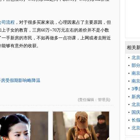
公司流程
，对于很多买家来说，心理因素占了主要原因，但
上子女的教育，三房60万~70万元左右的差价并不是小数
了一手新房的市民，不如再做多一点功课，上网或者去附近
许能够有意外的收获。
相关
北京
部分
南京
手房受假期影响略降温
南京
3季
新房
(
责任编辑
：管理员)
北京
国庆
长假
北